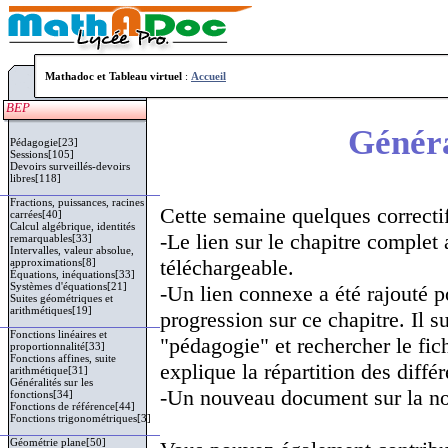
Mathadoc et Tableau virtuel
:
Accueil
BEP
Généra
Pédagogie[23]
Sessions[105]
Devoirs surveillés-devoirs
libres[118]
Fractions, puissances, racines
Cette semaine quelques correctif
carrées[40]
Calcul algébrique, identités
-Le lien sur le chapitre complet 
remarquables[33]
Intervalles, valeur absolue,
téléchargeable.
approximations[8]
Équations, inéquations[33]
Systèmes d'équations[21]
-Un lien connexe a été rajouté p
Suites géométriques et
arithmétiques[19]
progression sur ce chapitre. Il s
Fonctions linéaires et
"pédagogie" et rechercher le fich
proportionnalité[33]
Fonctions affines, suite
explique la répartition des différ
arithmétique[31]
Généralités sur les
-Un nouveau document sur la not
fonctions[34]
Fonctions de référence[44]
Fonctions trigonométriques[3]
Géométrie plane[50]