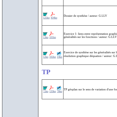
Dossier de synthèse / auteur: G.LLV
125ko
434ko
Exercice 1: liens entre représentation graph
généralités sur les fonctions / auteur: G.LLV
13ko
101ko
Exercice de synthèse sur les généralités sur
résolution graphique déquation / auteur: G
12ko
102ko
14ko
TP
TP géoplan sur le sens de variation d'une 
72ko
133ko
78ko