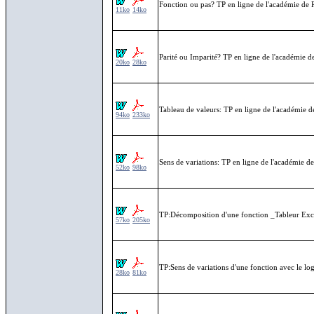
Fonction ou pas? TP en ligne de l'académie d
11ko
14ko
Parité ou Imparité? TP en ligne de l'académie
20ko
28ko
Tableau de valeurs: TP en ligne de l'académie
94ko
233ko
Sens de variations: TP en ligne de l'académie
52ko
98ko
TP:Décomposition d'une fonction _Tableur Exce
57ko
205ko
TP:Sens de variations d'une fonction avec le lo
28ko
81ko