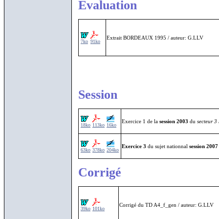
Evaluation
Extrait BORDEAUX 1995 / auteur: G.LLV
7ko
91ko
Session
Exercice 1 de la
session 2003
du
secteur 3
18ko
113ko
16ko
Exercice 3
du sujet nationnal
session 2007
63ko
378ko
204ko
Corrigé
Corrigé du TD A4_f_gen / auteur: G.LLV
39ko
101ko