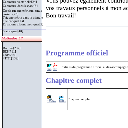
Vous pouvez également contribue
Géométrie vectorielle[24]
Géométrie dans lespace[3]
vos travaux personnels à mon a
Cercle trigonométrique, sinus,
Bon travail!
cosinus[27]
Trigonométrie dans le triangle
quelconque[13]
Equations trigonométriques[9]
Statistiques[40]
Mathadoc LP
Bac Pro[232]
Programme officiel
BEP[711]
CAP[226]
4T/3T[132]
Extraits du programme officiel et des accompagn
3ko
6ko
Chapitre complet
Chapitre complet
1920ko
181ko