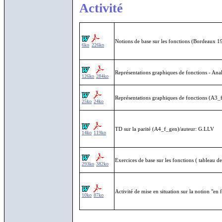
Activité
Notions de base sur les fonctions (Bordeaux 1
6ko
226ko
Représentations graphiques de fonctions - An
126ko
284ko
Représentations graphiques de fonctions (A3
25ko
24ko
TD sur la parité (A4_f_gen)/auteur: G.LLV
14ko
119ko
Exercices de base sur les fonctions ( tableau 
293ko
382ko
Activité de mise en situation sur la notion "en
10ko
87ko